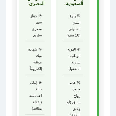
السعودية:
المصري:
🎯 بلوغ
🎯 جواز
السن
سفر
القانوني
مصري
(18 سنة)
ساري
🎯 الهوية
🎯 شهادة
الوطنية
ميلاد
سارية
موثقة
المفعول
إلكترونياً
🎯 عدم
🎯 إثبات
وجود
حالة
زواج
اجتماعية
سابق (أو
(إعفاء
وثائق
بطاقة)
الطلاق/