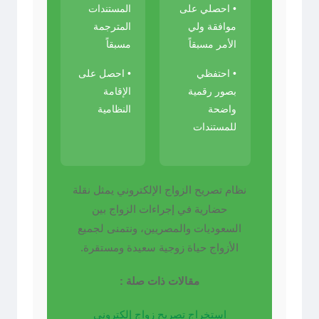
• احصلي على
المستندات
موافقة ولي
المترجمة
الأمر مسبقاً
مسبقاً
• احتفظي
• احصل على
بصور رقمية
الإقامة
واضحة
النظامية
للمستندات
نظام تصريح الزواج الإلكتروني يمثل نقلة
حضارية في إجراءات الزواج بين
السعوديات والمصريين، ونتمنى لجميع
الأزواج حياة زوجية سعيدة ومستقرة.
مقالات ذات صلة :
استخراج تصريح زواج إلكتروني