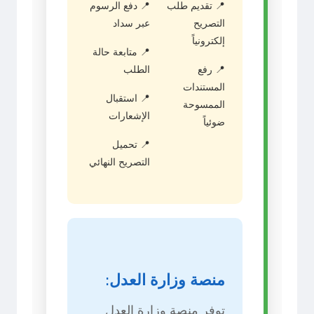
📍 تقديم طلب
📍 دفع الرسوم
التصريح
عبر سداد
إلكترونياً
📍 متابعة حالة
📍 رفع
الطلب
المستندات
📍 استقبال
الممسوحة
الإشعارات
ضوئياً
📍 تحميل
التصريح النهائي
منصة وزارة العدل:
توفر منصة وزارة العدل