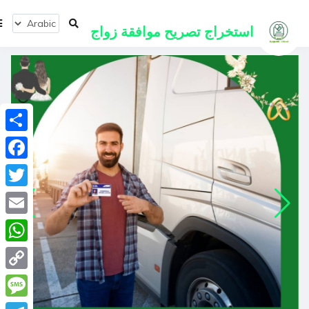
استخراج
تصريح موافقة زواج
انشر
ebook
Twitter
Email
tsApp
Copy
Link
ssage