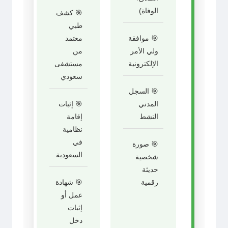
الوفاة)
🎯 كشف
طبي
🎯 موافقة
معتمد
ولي الأمر
من
الإلكترونية
مستشفى
سعودي
🎯 السجل
المدني
🎯 إثبات
النشط
إقامة
نظامية
في
🎯 صورة
السعودية
شخصية
حديثة
رقمية
🎯 شهادة
عمل أو
إثبات
دخل