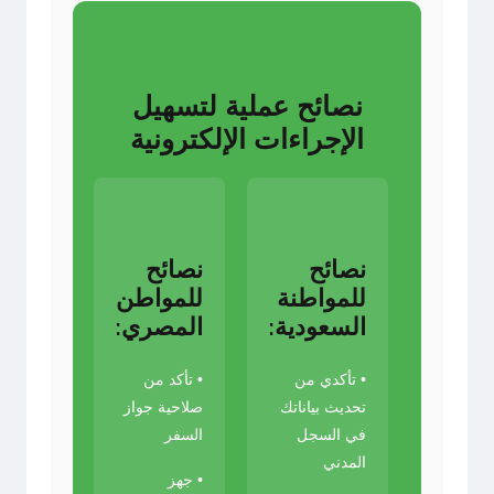
نصائح عملية لتسهيل
الإجراءات الإلكترونية
نصائح
نصائح
للمواطنة
للمواطن
السعودية:
المصري:
• تأكدي من
• تأكد من
تحديث بياناتك
صلاحية جواز
في السجل
السفر
المدني
• جهز