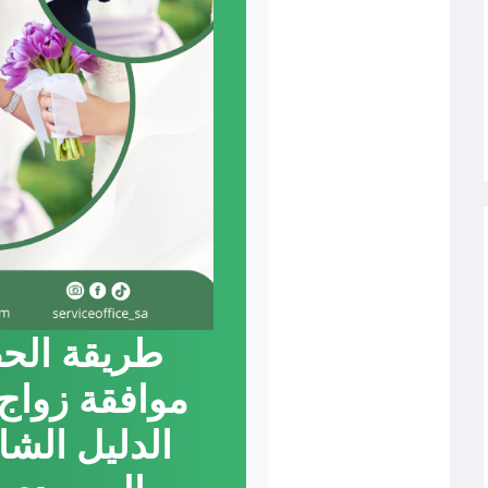
طريقة الح
موافقة زواج
الدليل الشا