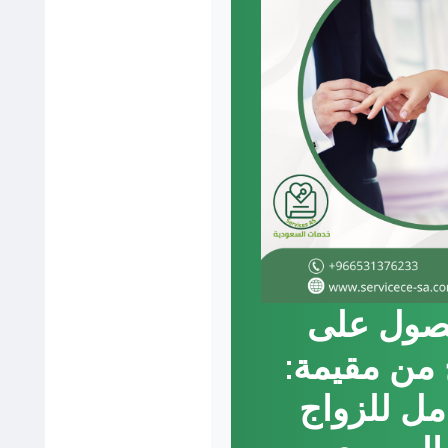
صول على
 من مقيمة:
مل للزواج