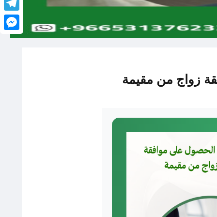
legram
senger
ة زواج من مقيمة