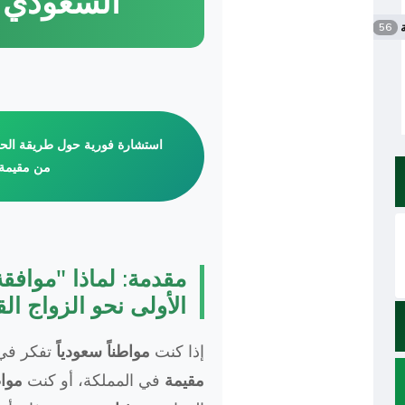
السعودي 
ة
56
استشارة فورية حول طريقة الح
من مقيمة
مقدمة: لماذا "موافقة
الأولى نحو الزواج ال
إذا كنت
مواطناً سعودياً
تفكر في
مقيمة
في المملكة، أو كنت
مواط