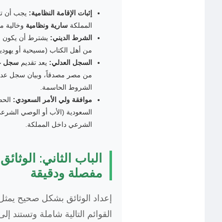
إثبات الإقامة النظامية:
يجب أن تك
المملكة
سارية ونظامية
وخالية من
الشرط الديني:
يشترط أن يكون ال
من أهل الكتاب (مسيحية أو يهودي
السجل العدلي:
يعد تقديم
سجل عد
من مصر مصدقاً، وبيان سجل عدل
الشروط الحاسمة.
موافقة ولي الأمر السعودي:
الحص
السعودية (الأب أو الوصي الشر
الشرعي داخل المملكة.
الباب الثاني: الوثائق
مفصلة ودقيقة
القوائم التالية شاملة وتستند إل