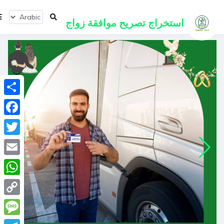
استخراج
تصريح موافقة زواج
انشر
ebook
Twitter
Email
tsApp
Copy
Link
ssage