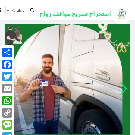
استخراج
تصريح موافقة زواج
انشر
ebook
Twitter
Email
tsApp
Copy
Link
ssage