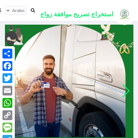
استخراج
تصريح موافقة زواج
انشر
ebook
Twitter
Email
tsApp
Copy
Link
ssage